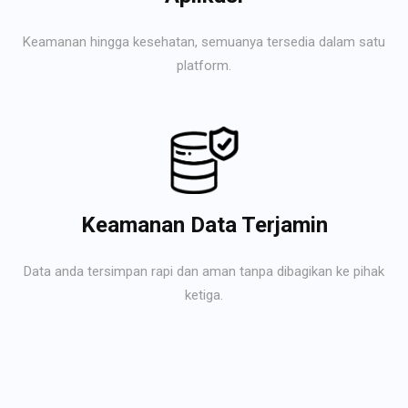
Keamanan hingga kesehatan, semuanya tersedia dalam satu
platform.
Keamanan Data Terjamin
Data anda tersimpan rapi dan aman tanpa dibagikan ke pihak
ketiga.