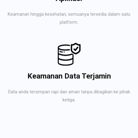
Keamanan hingga kesehatan, semuanya tersedia dalam satu
platform.
Keamanan Data Terjamin
Data anda tersimpan rapi dan aman tanpa dibagikan ke pihak
ketiga.