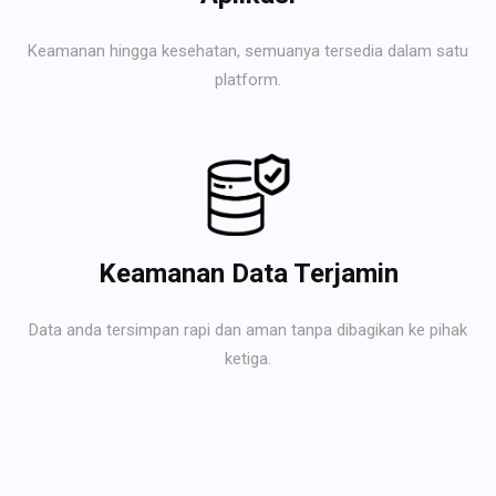
Keamanan hingga kesehatan, semuanya tersedia dalam satu
platform.
Keamanan Data Terjamin
Data anda tersimpan rapi dan aman tanpa dibagikan ke pihak
ketiga.