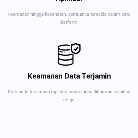
Keamanan hingga kesehatan, semuanya tersedia dalam satu
platform.
Keamanan Data Terjamin
Data anda tersimpan rapi dan aman tanpa dibagikan ke pihak
ketiga.