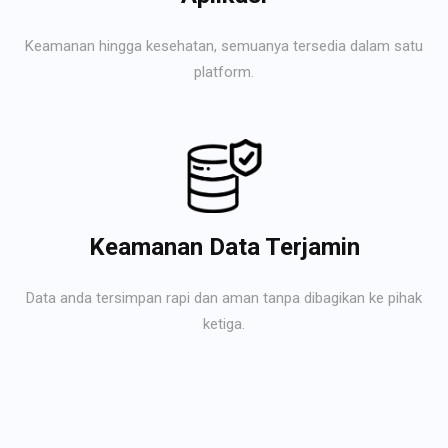
Keamanan hingga kesehatan, semuanya tersedia dalam satu
platform.
Keamanan Data Terjamin
Data anda tersimpan rapi dan aman tanpa dibagikan ke pihak
ketiga.