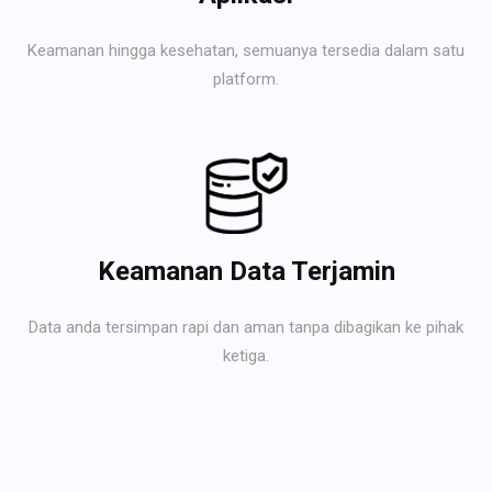
Keamanan hingga kesehatan, semuanya tersedia dalam satu
platform.
Keamanan Data Terjamin
Data anda tersimpan rapi dan aman tanpa dibagikan ke pihak
ketiga.