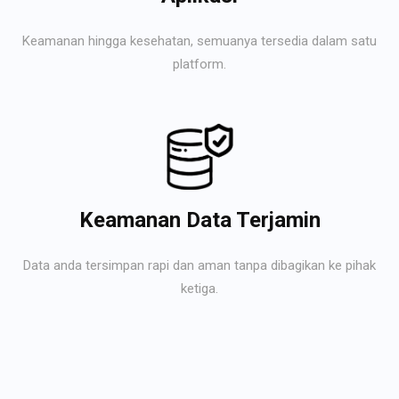
Keamanan hingga kesehatan, semuanya tersedia dalam satu
platform.
Keamanan Data Terjamin
Data anda tersimpan rapi dan aman tanpa dibagikan ke pihak
ketiga.