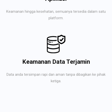
Keamanan hingga kesehatan, semuanya tersedia dalam satu
platform.
Keamanan Data Terjamin
Data anda tersimpan rapi dan aman tanpa dibagikan ke pihak
ketiga.