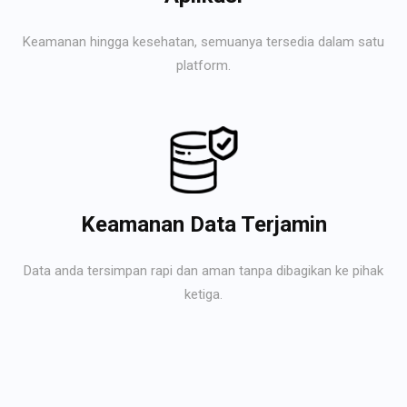
Keamanan hingga kesehatan, semuanya tersedia dalam satu
platform.
Keamanan Data Terjamin
Data anda tersimpan rapi dan aman tanpa dibagikan ke pihak
ketiga.