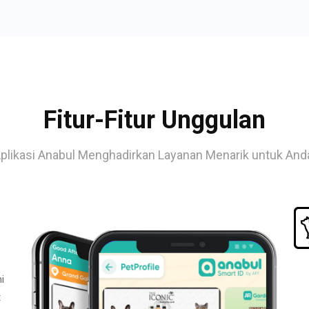
Fitur-Fitur Unggulan
plikasi Anabul Menghadirkan Layanan Menarik untuk And
i
t