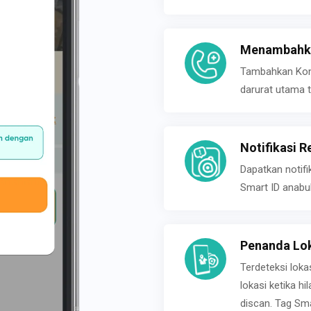
Menambahka
Tambahkan Konta
darurat utama t
Notifikasi R
Dapatkan notifi
Smart ID anabu
Penanda Lok
Terdeteksi loka
lokasi ketika h
discan. Tag Sma