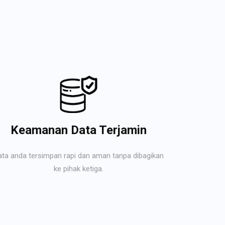
Keamanan Data Terjamin
ata anda tersimpan rapi dan aman tanpa dibagikan
ke pihak ketiga.