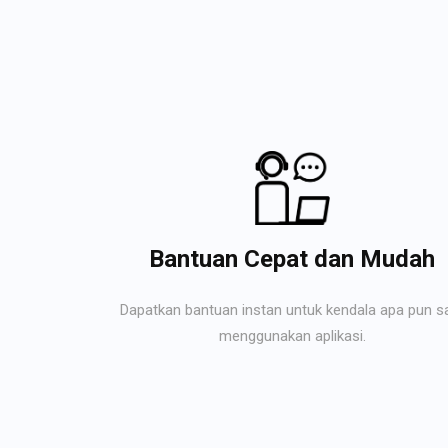
Bantuan Cepat dan Mudah
Dapatkan bantuan instan untuk kendala apa pun s
menggunakan aplikasi.