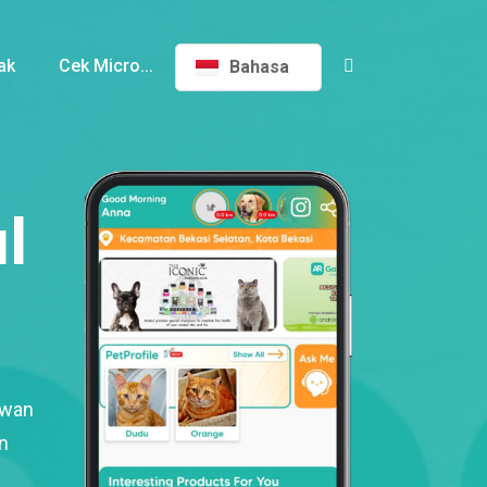
ak
Cek Micro...
Bahasa
l
ewan
n