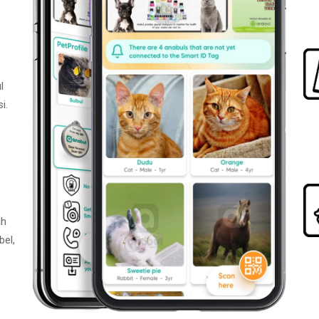
l
i.
ah
bel,