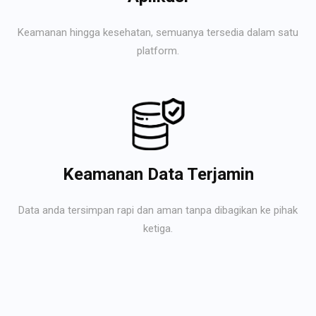
Keamanan hingga kesehatan, semuanya tersedia dalam satu
platform.
Keamanan Data Terjamin
Data anda tersimpan rapi dan aman tanpa dibagikan ke pihak
ketiga.