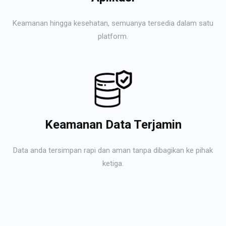
Keamanan hingga kesehatan, semuanya tersedia dalam satu
platform.
Keamanan Data Terjamin
Data anda tersimpan rapi dan aman tanpa dibagikan ke pihak
ketiga.