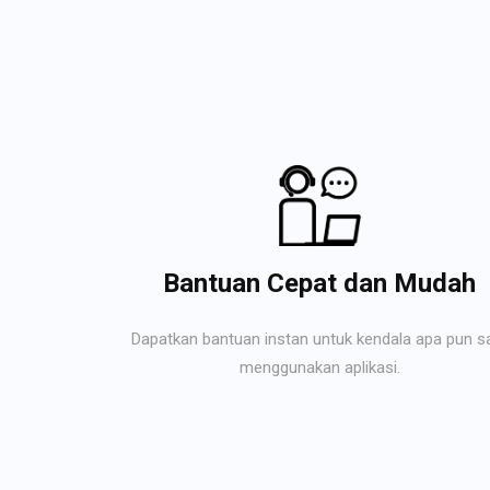
Bantuan Cepat dan Mudah
Dapatkan bantuan instan untuk kendala apa pun s
menggunakan aplikasi.