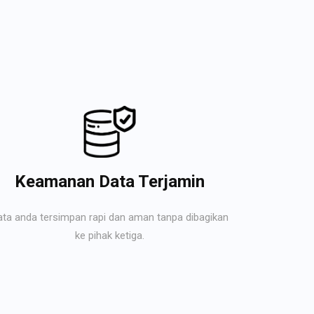
Keamanan Data Terjamin
ata anda tersimpan rapi dan aman tanpa dibagikan
ke pihak ketiga.