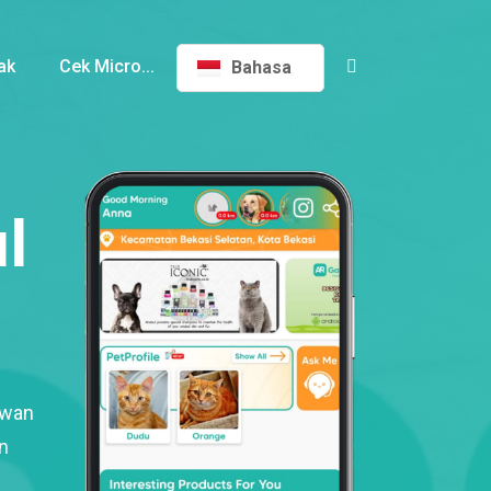
ak
Cek Micro...
Bahasa
l
ewan
n