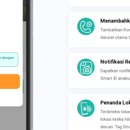
Menambahka
Tambahkan Konta
darurat utama t
Notifikasi R
Dapatkan notifi
Smart ID anabu
Penanda Lok
Terdeteksi loka
lokasi ketika h
discan. Tag Sma