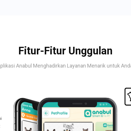
Fitur-Fitur Unggulan
plikasi Anabul Menghadirkan Layanan Menarik untuk And
i
t