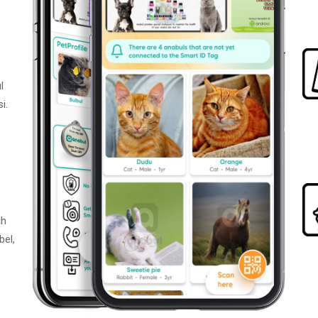
l
i.
ah
bel,