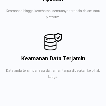
Keamanan hingga kesehatan, semuanya tersedia dalam satu
platform.
Keamanan Data Terjamin
Data anda tersimpan rapi dan aman tanpa dibagikan ke pihak
ketiga.