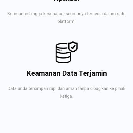
Keamanan hingga kesehatan, semuanya tersedia dalam satu
platform.
Keamanan Data Terjamin
Data anda tersimpan rapi dan aman tanpa dibagikan ke pihak
ketiga.