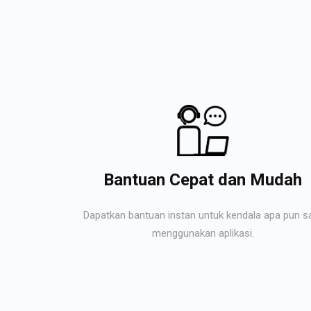
Bantuan Cepat dan Mudah
Dapatkan bantuan instan untuk kendala apa pun s
menggunakan aplikasi.