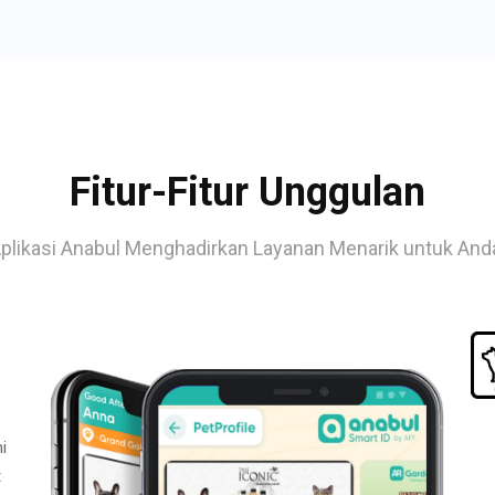
Fitur-Fitur Unggulan
plikasi Anabul Menghadirkan Layanan Menarik untuk And
i
t