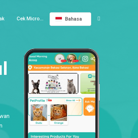
ak
Cek Micro...
Bahasa
l
ewan
n