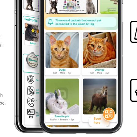
l
i.
ah
bel,