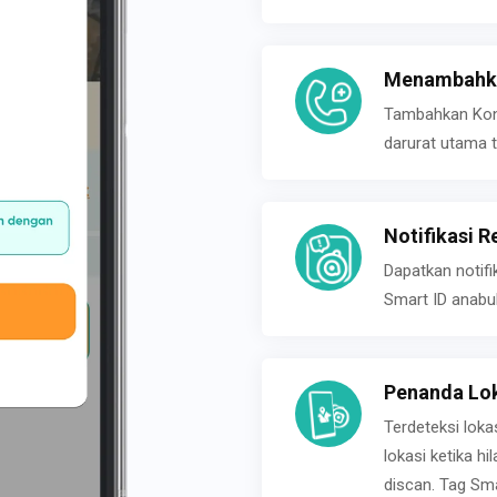
Menambahka
Tambahkan Konta
darurat utama t
Notifikasi R
Dapatkan notifi
Smart ID anabu
Penanda Lok
Terdeteksi loka
lokasi ketika h
discan. Tag Sma