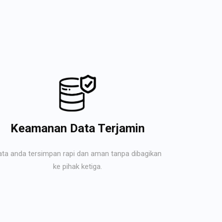
Keamanan Data Terjamin
ata anda tersimpan rapi dan aman tanpa dibagikan
ke pihak ketiga.