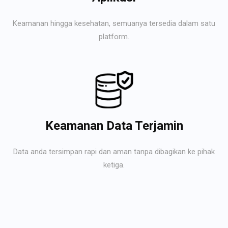
Keamanan hingga kesehatan, semuanya tersedia dalam satu
platform.
Keamanan Data Terjamin
Data anda tersimpan rapi dan aman tanpa dibagikan ke pihak
ketiga.