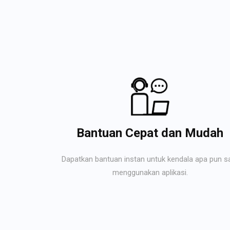
Bantuan Cepat dan Mudah
Dapatkan bantuan instan untuk kendala apa pun s
menggunakan aplikasi.