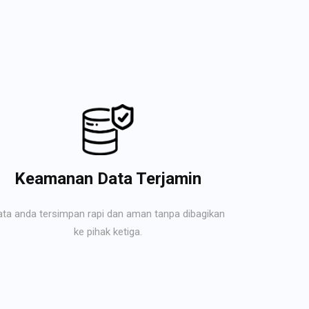
Keamanan Data Terjamin
ata anda tersimpan rapi dan aman tanpa dibagikan
ke pihak ketiga.