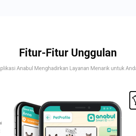
Fitur-Fitur Unggulan
plikasi Anabul Menghadirkan Layanan Menarik untuk And
i
t