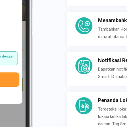
Menambahka
Tambahkan Konta
darurat utama t
Notifikasi R
Dapatkan notifi
Smart ID anabu
Penanda Lok
Terdeteksi loka
lokasi ketika h
discan. Tag Sma