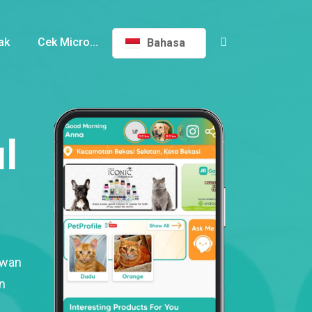
ak
Cek Micro...
Bahasa
l
ewan
n