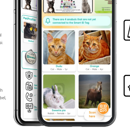
l
i.
ah
bel,