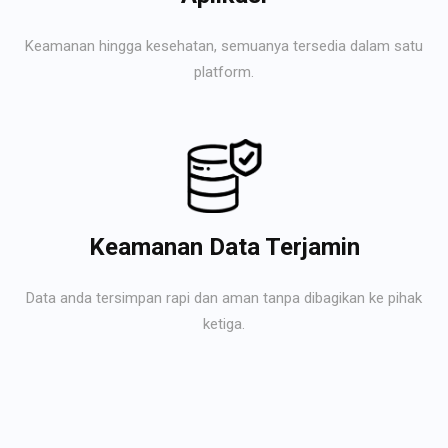
Keamanan hingga kesehatan, semuanya tersedia dalam satu
platform.
Keamanan Data Terjamin
Data anda tersimpan rapi dan aman tanpa dibagikan ke pihak
ketiga.