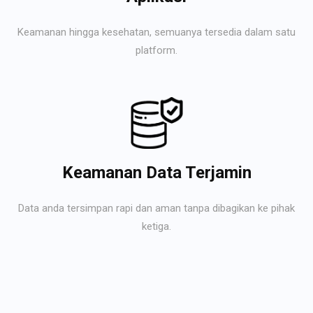
Keamanan hingga kesehatan, semuanya tersedia dalam satu
platform.
Keamanan Data Terjamin
Data anda tersimpan rapi dan aman tanpa dibagikan ke pihak
ketiga.