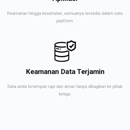
Keamanan hingga kesehatan, semuanya tersedia dalam satu
platform.
Keamanan Data Terjamin
Data anda tersimpan rapi dan aman tanpa dibagikan ke pihak
ketiga.