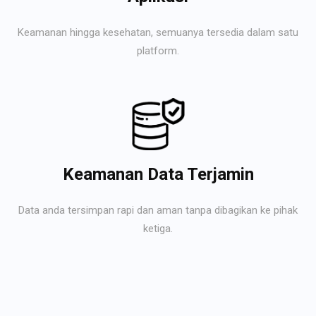
Keamanan hingga kesehatan, semuanya tersedia dalam satu
platform.
Keamanan Data Terjamin
Data anda tersimpan rapi dan aman tanpa dibagikan ke pihak
ketiga.