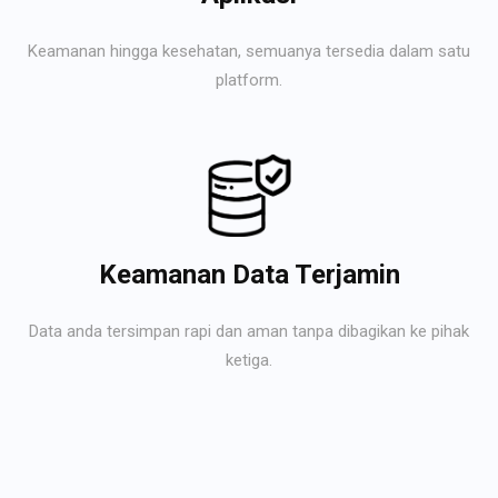
Keamanan hingga kesehatan, semuanya tersedia dalam satu
platform.
Keamanan Data Terjamin
Data anda tersimpan rapi dan aman tanpa dibagikan ke pihak
ketiga.