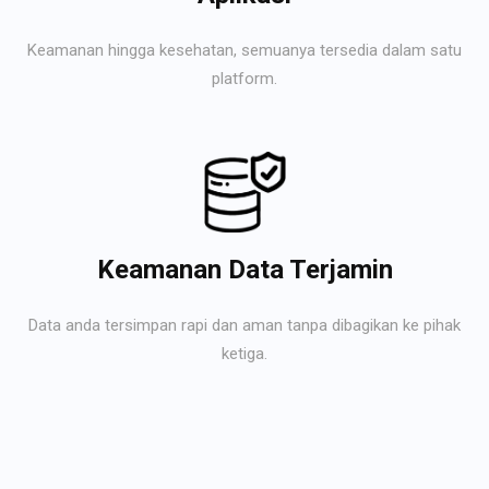
Keamanan hingga kesehatan, semuanya tersedia dalam satu
platform.
Keamanan Data Terjamin
Data anda tersimpan rapi dan aman tanpa dibagikan ke pihak
ketiga.