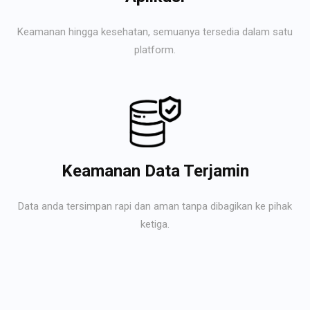
Keamanan hingga kesehatan, semuanya tersedia dalam satu
platform.
Keamanan Data Terjamin
Data anda tersimpan rapi dan aman tanpa dibagikan ke pihak
ketiga.