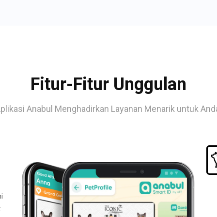
Fitur-Fitur Unggulan
plikasi Anabul Menghadirkan Layanan Menarik untuk And
i
t