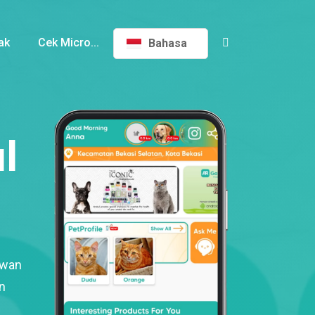
ak
Cek Micro...
Bahasa
l
ewan
n