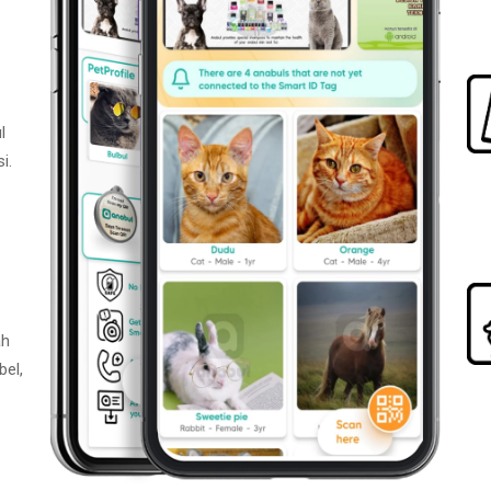
l
i.
ah
bel,