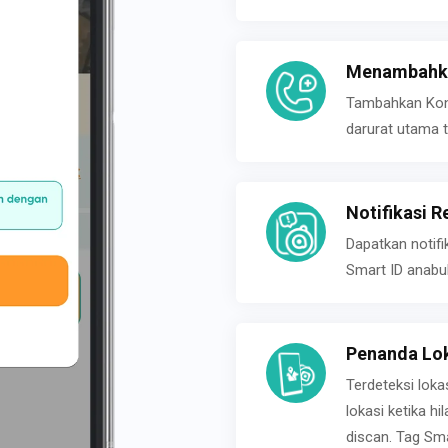
Menambahka
Tambahkan Konta
darurat utama t
Notifikasi R
Dapatkan notifi
Smart ID anabu
Penanda Lok
Terdeteksi loka
lokasi ketika h
discan. Tag Sma