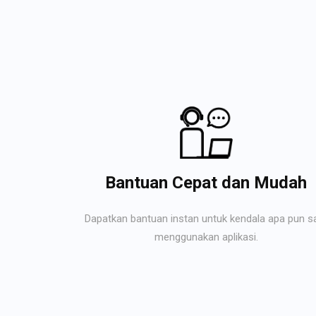
Bantuan Cepat dan Mudah
Dapatkan bantuan instan untuk kendala apa pun s
menggunakan aplikasi.