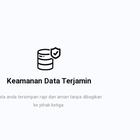
Keamanan Data Terjamin
ata anda tersimpan rapi dan aman tanpa dibagikan
ke pihak ketiga.