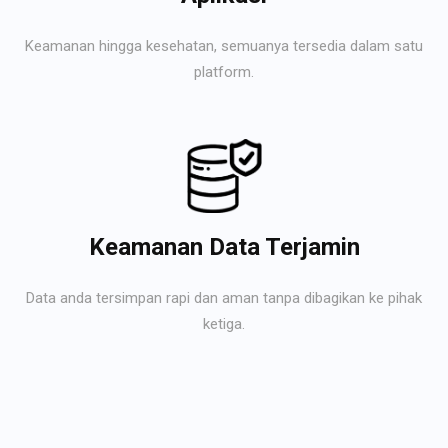
Keamanan hingga kesehatan, semuanya tersedia dalam satu
platform.
Keamanan Data Terjamin
Data anda tersimpan rapi dan aman tanpa dibagikan ke pihak
ketiga.