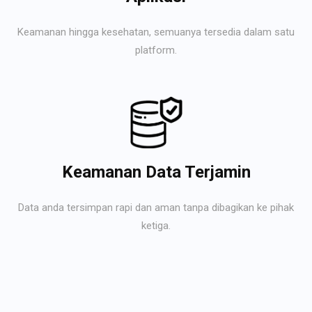
Keamanan hingga kesehatan, semuanya tersedia dalam satu
platform.
Keamanan Data Terjamin
Data anda tersimpan rapi dan aman tanpa dibagikan ke pihak
ketiga.