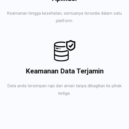
Keamanan hingga kesehatan, semuanya tersedia dalam satu
platform.
Keamanan Data Terjamin
Data anda tersimpan rapi dan aman tanpa dibagikan ke pihak
ketiga.