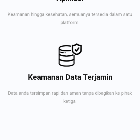
Keamanan hingga kesehatan, semuanya tersedia dalam satu
platform.
Keamanan Data Terjamin
Data anda tersimpan rapi dan aman tanpa dibagikan ke pihak
ketiga.