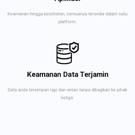
Keamanan hingga kesehatan, semuanya tersedia dalam satu
platform.
Keamanan Data Terjamin
Data anda tersimpan rapi dan aman tanpa dibagikan ke pihak
ketiga.