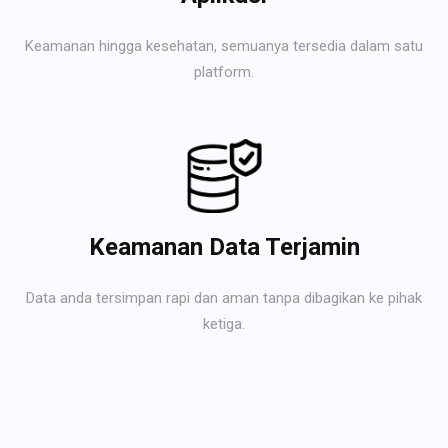
Keamanan hingga kesehatan, semuanya tersedia dalam satu
platform.
Keamanan Data Terjamin
Data anda tersimpan rapi dan aman tanpa dibagikan ke pihak
ketiga.