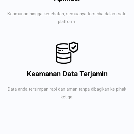
Keamanan hingga kesehatan, semuanya tersedia dalam satu
platform.
Keamanan Data Terjamin
Data anda tersimpan rapi dan aman tanpa dibagikan ke pihak
ketiga.