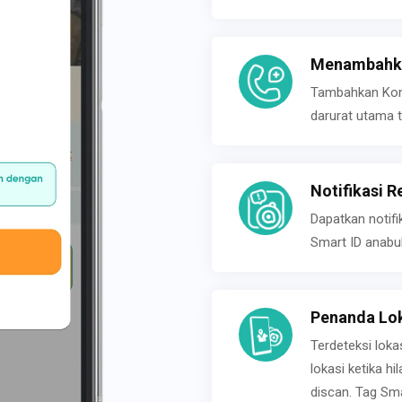
Menambahka
Tambahkan Konta
darurat utama t
Notifikasi R
Dapatkan notifi
Smart ID anabu
Penanda Lok
Terdeteksi loka
lokasi ketika h
discan. Tag Sma