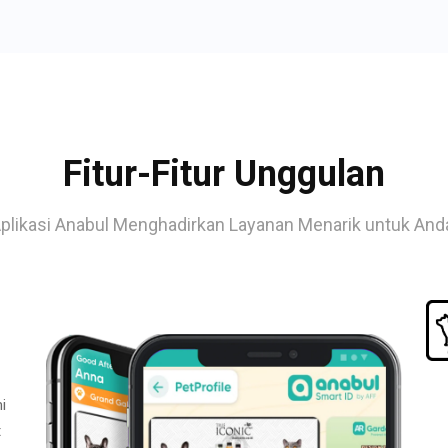
Fitur-Fitur Unggulan
plikasi Anabul Menghadirkan Layanan Menarik untuk And
i
t