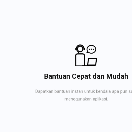
Bantuan Cepat dan Mudah
Dapatkan bantuan instan untuk kendala apa pun s
menggunakan aplikasi.