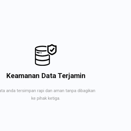
Keamanan Data Terjamin
ata anda tersimpan rapi dan aman tanpa dibagikan
ke pihak ketiga.