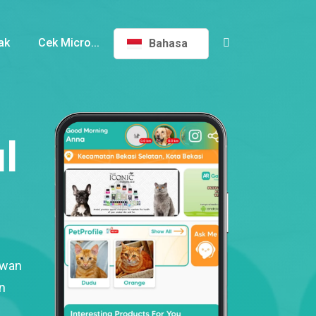
ak
Cek Micro...
Bahasa
l
ewan
n