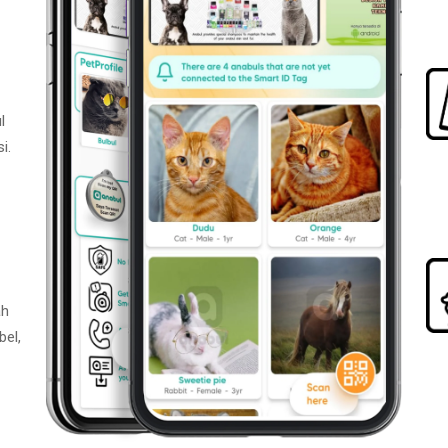
l
i.
ah
bel,