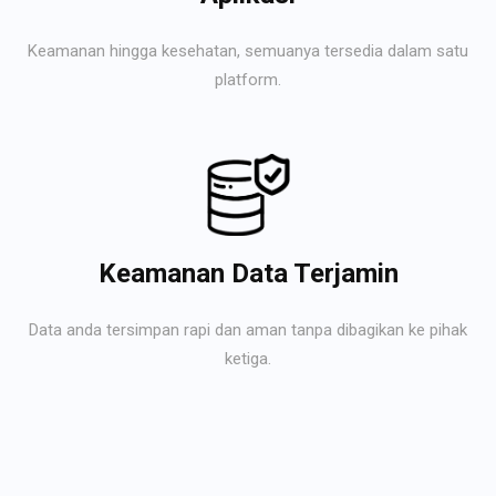
Keamanan hingga kesehatan, semuanya tersedia dalam satu
platform.
Keamanan Data Terjamin
Data anda tersimpan rapi dan aman tanpa dibagikan ke pihak
ketiga.