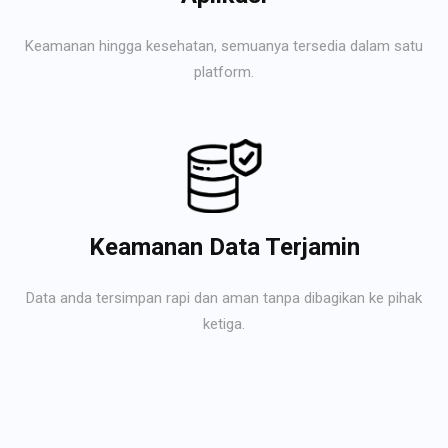
Keamanan hingga kesehatan, semuanya tersedia dalam satu
platform.
Keamanan Data Terjamin
Data anda tersimpan rapi dan aman tanpa dibagikan ke pihak
ketiga.