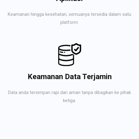
Keamanan hingga kesehatan, semuanya tersedia dalam satu
platform.
Keamanan Data Terjamin
Data anda tersimpan rapi dan aman tanpa dibagikan ke pihak
ketiga.