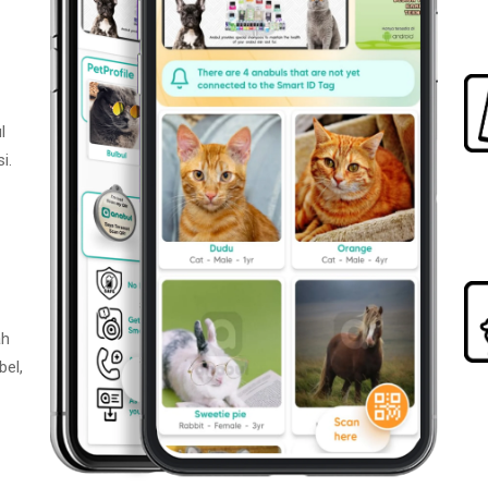
l
i.
ah
bel,