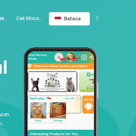
ak
Cek Micro...
Bahasa
l
ewan
n