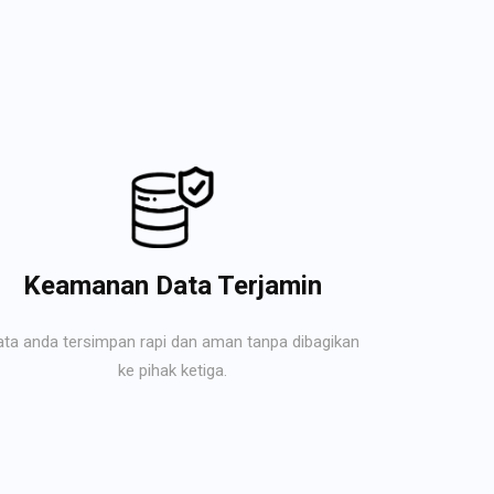
Keamanan Data Terjamin
ata anda tersimpan rapi dan aman tanpa dibagikan
ke pihak ketiga.