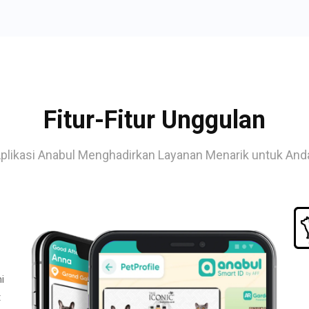
Fitur-Fitur Unggulan
plikasi Anabul Menghadirkan Layanan Menarik untuk And
i
t