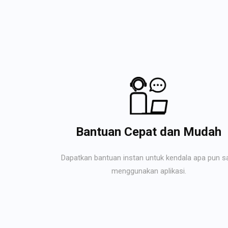
Bantuan Cepat dan Mudah
Dapatkan bantuan instan untuk kendala apa pun s
menggunakan aplikasi.