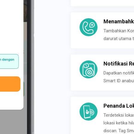
Menambahka
Tambahkan Konta
darurat utama t
Notifikasi R
Dapatkan notifi
Smart ID anabu
Penanda Lok
Terdeteksi loka
lokasi ketika h
discan. Tag Sma