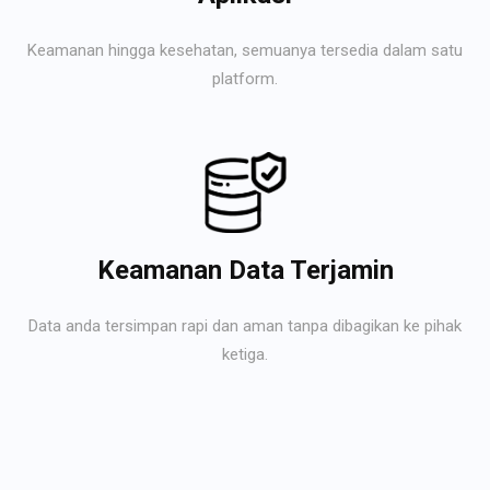
Keamanan hingga kesehatan, semuanya tersedia dalam satu
platform.
Keamanan Data Terjamin
Data anda tersimpan rapi dan aman tanpa dibagikan ke pihak
ketiga.