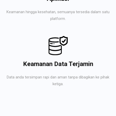
Keamanan hingga kesehatan, semuanya tersedia dalam satu
platform.
Keamanan Data Terjamin
Data anda tersimpan rapi dan aman tanpa dibagikan ke pihak
ketiga.