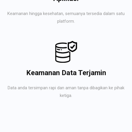
Keamanan hingga kesehatan, semuanya tersedia dalam satu
platform.
Keamanan Data Terjamin
Data anda tersimpan rapi dan aman tanpa dibagikan ke pihak
ketiga.