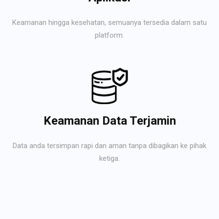
Keamanan hingga kesehatan, semuanya tersedia dalam satu
platform.
Keamanan Data Terjamin
Data anda tersimpan rapi dan aman tanpa dibagikan ke pihak
ketiga.