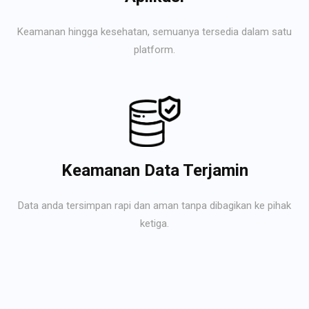
Keamanan hingga kesehatan, semuanya tersedia dalam satu
platform.
Keamanan Data Terjamin
Data anda tersimpan rapi dan aman tanpa dibagikan ke pihak
ketiga.