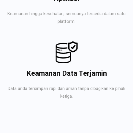
Keamanan hingga kesehatan, semuanya tersedia dalam satu
platform.
Keamanan Data Terjamin
Data anda tersimpan rapi dan aman tanpa dibagikan ke pihak
ketiga.