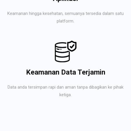
Keamanan hingga kesehatan, semuanya tersedia dalam satu
platform.
Keamanan Data Terjamin
Data anda tersimpan rapi dan aman tanpa dibagikan ke pihak
ketiga.