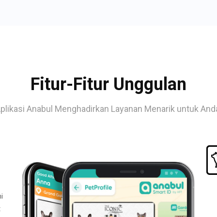
Fitur-Fitur Unggulan
plikasi Anabul Menghadirkan Layanan Menarik untuk And
i
t