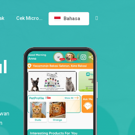
ak
Cek Micro...
Bahasa
l
ewan
n