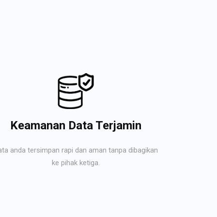
Keamanan Data Terjamin
ata anda tersimpan rapi dan aman tanpa dibagikan
ke pihak ketiga.