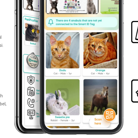
l
i.
ah
bel,