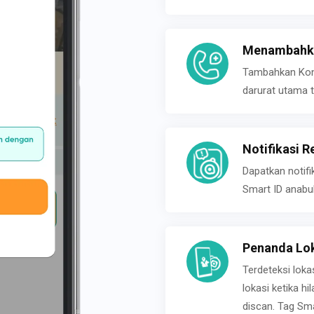
Menambahka
Tambahkan Konta
darurat utama t
Notifikasi R
Dapatkan notifi
Smart ID anabu
Penanda Lok
Terdeteksi loka
lokasi ketika h
discan. Tag Sma