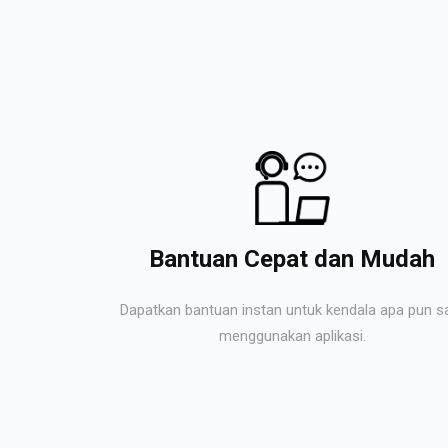
Bantuan Cepat dan Mudah
Dapatkan bantuan instan untuk kendala apa pun s
menggunakan aplikasi.