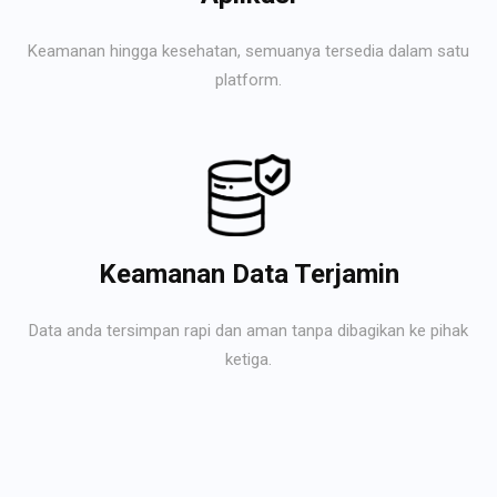
Keamanan hingga kesehatan, semuanya tersedia dalam satu
platform.
Keamanan Data Terjamin
Data anda tersimpan rapi dan aman tanpa dibagikan ke pihak
ketiga.