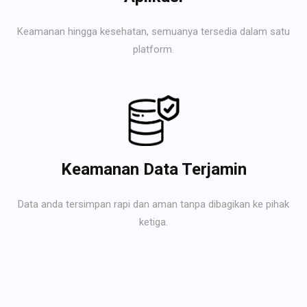
Keamanan hingga kesehatan, semuanya tersedia dalam satu
platform.
Keamanan Data Terjamin
Data anda tersimpan rapi dan aman tanpa dibagikan ke pihak
ketiga.