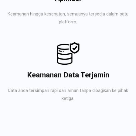
Keamanan hingga kesehatan, semuanya tersedia dalam satu
platform.
Keamanan Data Terjamin
Data anda tersimpan rapi dan aman tanpa dibagikan ke pihak
ketiga.