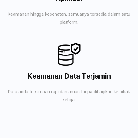
Keamanan hingga kesehatan, semuanya tersedia dalam satu
platform.
Keamanan Data Terjamin
Data anda tersimpan rapi dan aman tanpa dibagikan ke pihak
ketiga.